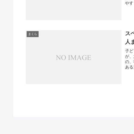
やす
ス
まくら
人
子ど
が、
の、
ある