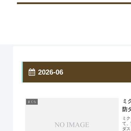
2026-06
ミ
まくら
防
ミク
て、
ダス